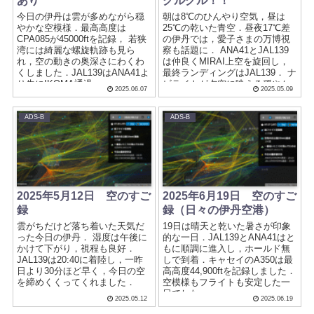
あり
グルグル！！
今日の伊丹は雲が多めながら穏
朝は8℃のひんやり空気，昼は
やかな空模様．最高高度は
25℃の乾いた青空．昼夜17℃差
CPA085が45000ftを記録， 若狭
の伊丹では，愛子さまの万博視
湾には綺麗な螺旋軌跡も見ら
察も話題に． ANA41とJAL139
れ，空の動きの奥深さにわくわ
は仲良くMIRAI上空を旋回し，
くしました．JAL139はANA41よ
最終ランディングはJAL139． ナ
り先にIKOMA通過．
ビライトが夕空に映える穏やか
2025.06.07
2025.05.09
な一日でした．
ADS-B
ADS-B
2025年5月12日 空のすご
2025年6月19日 空のすご
録
録（日々の伊丹空港）
雲がちだけど落ち着いた天気だ
19日は晴天と乾いた暑さが印象
った今日の伊丹． 湿度は午後に
的な一日．JAL139とANA41はと
かけて下がり，視程も良好．
もに順調に進入し，ホールド無
JAL139は20:40に着陸し，一昨
しで到着．キャセイのA350は最
日より30分ほど早く，今日の空
高高度44,900ftを記録しました．
を締めくくってくれました．
空模様もフライトも安定した一
日でした．
2025.05.12
2025.06.19