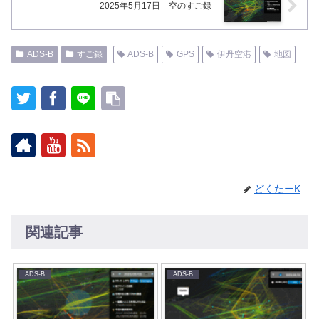
2025年5月17日 空のすご録
ADS-B
すご録
ADS-B
GPS
伊丹空港
地図
どくたーK
関連記事
ADS-B
ADS-B