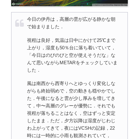
今日の伊丹は，高層の雲が広がる静かな朝
で始まりました．
視程は良好，気温は日中にかけて25℃まで
上がり，湿度も50％台に落ち着いていて，
「今日はのびのびと空が使えそうだな」な
んて思いながらMETARをチェックしていま
した．
風は南西から西寄りへとゆっくり変化しな
がらも終始弱めで，空の動きも穏やかでし
た．午後になると雲が少し厚みを増してき
て，中〜高層のグレーが優勢に．それでも
視程が落ちることはなく，空はずっと安定
したまま．ただ，夕方以降は湿度がじわじ
わ上がってきて，夜にはVCSHの記録，22
時には一時的に小雨も観測されていて，