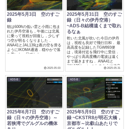
2025年5月3日 空のすご
2025年5月31日 空のすご
録
録（日々の伊丹空港）
~ADS-B結構遠くまで取れ
朝は600ftの低い雲と小雨に包ま
れた伊丹空港も，午後には北風
るなぁ
に乗って視程が回復し，少しず
乾いた北風が吹いた今日の伊丹
つ空が明るくなりました．
は，視程も良好で飛行日和． 最
ANA41とJAL139は夜の空を滑る
高高度を記録したTGW893便
ようにIKOMA通過．穏やかで落
は，境港付近を飛行中に受信．
ち着いた一日でした．
やっぱり高高度機の電波は遠く
まで届きますね． ANA41と
JAL139も，いつものように仲良
2025.05.03
2025.05.31
く夜の空を進んでいました．
ADS-B
ADS-B
2025年6月7日 空のすご
2025年5月9日 空のすご
録（日々の伊丹空港）～
録 ~CKSTR8が明石大橋，
若狭湾でグルグルの機体
京都市～比叡山あたりで