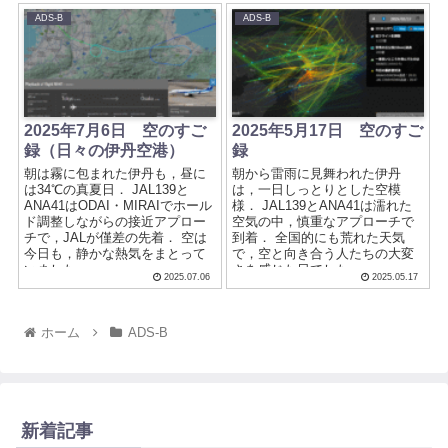
ADS-B
ADS-B
2025年7月6日 空のすご
2025年5月17日 空のすご
録（日々の伊丹空港）
録
朝は霧に包まれた伊丹も，昼に
朝から雷雨に見舞われた伊丹
は34℃の真夏日． JAL139と
は，一日しっとりとした空模
ANA41はODAI・MIRAIでホール
様． JAL139とANA41は濡れた
ド調整しながらの接近アプロー
空気の中，慎重なアプローチで
チで，JALが僅差の先着． 空は
到着． 全国的にも荒れた天気
今日も，静かな熱気をまとって
で，空と向き合う人たちの大変
いました．
さを感じた日でした．
2025.07.06
2025.05.17
ホーム
ADS-B
新着記事