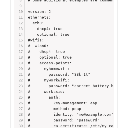
# Some additional examples are commented out
version: 2

ethernets:

  eth0:

    dhcp4: true

    optional: true

#wifis:

#  wlan0:

#    dhcp4: true

#    optional: true

#    access-points:

#      myhomewifi:

#        password: "S3kr1t"

#      myworkwifi:

#        password: "correct battery horse st
#      workssid:

#        auth:

#          key-management: eap

#          method: peap

#          identity: "me@example.com"

#          password: "passw0rd"
