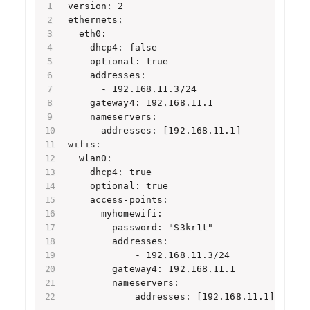
version: 2

ethernets:

  eth0:

    dhcp4: false

    optional: true

    addresses:

      - 192.168.11.3/24

    gateway4: 192.168.11.1

    nameservers:

      addresses: [192.168.11.1]

wifis:

  wlan0:

    dhcp4: true

    optional: true

    access-points:

      myhomewifi:

        password: "S3kr1t"

        addresses:

            - 192.168.11.3/24

        gateway4: 192.168.11.1

        nameservers:

            addresses: [192.168.11.1]