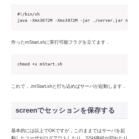
#!/bin/sh

java -Xmx3072M -Xms3072M -jar ./server.jar nogui
作ったmStart.shに実行可能フラグを立てます．
chmod +x mStart.sh
これで，./mStart.shと打ち込めばサーバが起動します．
screenでセッションを保存する
基本的には以上でOKですが，このままではサーバを起
動したユーザがログアウトしたり，SSH接続が切れたり