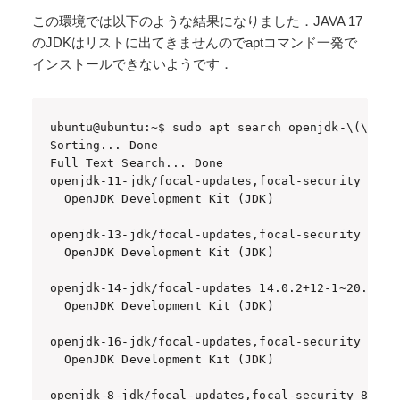
この環境では以下のような結果になりました．JAVA 17
のJDKはリストに出てきませんのでaptコマンド一発で
インストールできないようです．
ubuntu@ubuntu:~$ sudo apt search openjdk-\(\.\)\+
Sorting... Done

Full Text Search... Done

openjdk-11-jdk/focal-updates,focal-security 11.0.
  OpenJDK Development Kit (JDK)

openjdk-13-jdk/focal-updates,focal-security 13.0.
  OpenJDK Development Kit (JDK)

openjdk-14-jdk/focal-updates 14.0.2+12-1~20.04 ar
  OpenJDK Development Kit (JDK)

openjdk-16-jdk/focal-updates,focal-security 16.0.
  OpenJDK Development Kit (JDK)

openjdk-8-jdk/focal-updates,focal-security 8u292-