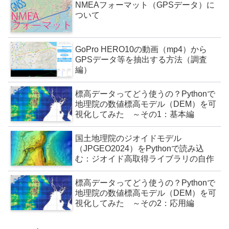
NMEAフォーマット（GPSデータ）に
ついて
GoPro HERO10の動画（mp4）から
GPSデータ等を抽出する方法（調査
編）
標高データってどう使うの？Pythonで
地理院の数値標高モデル（DEM）を可
視化してみた ～その1：基本編
国土地理院のジオイドモデル
（JPGEO2024）をPythonで読み込
む：ジオイド高取得ライブラリの自作
標高データってどう使うの？Pythonで
地理院の数値標高モデル（DEM）を可
視化してみた ～その2：応用編